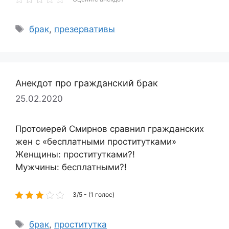
Метки
брак
,
презервативы
Анекдот про гражданский брак
25.02.2020
Протоиерей Смирнов сравнил гражданских
жен с «бесплатными проститутками»
Женщины: проститутками?!
Мужчины: бесплатными?!
3/5 - (1 голос)
Метки
брак
,
проститутка