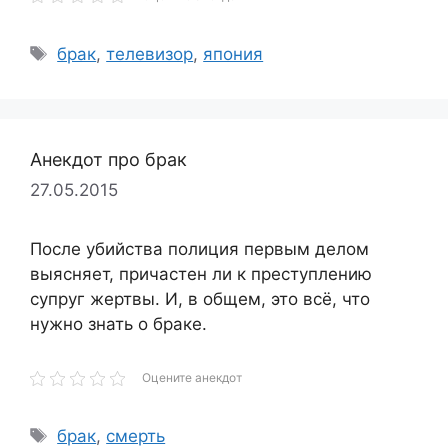
Метки
брак
,
телевизор
,
япония
Анекдот про брак
27.05.2015
После убийства полиция первым делом
выясняет, причастен ли к преступлению
супруг жертвы. И, в общем, это всё, что
нужно знать о браке.
Оцените анекдот
Метки
брак
,
смерть