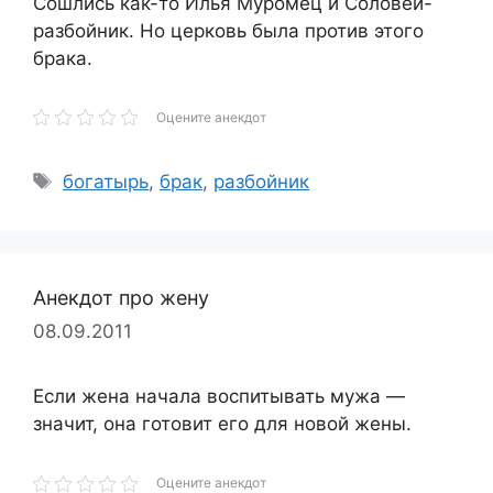
Сошлись как-то Илья Муромец и Соловей-
разбойник. Но церковь была против этого
брака.
Оцените анекдот
Метки
богатырь
,
брак
,
разбойник
Анекдот про жену
08.09.2011
Если жена начала воспитывать мужа —
значит, она готовит его для новой жены.
Оцените анекдот