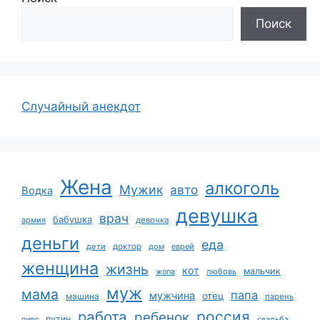
Поиск
Случайный анекдот
Жена
алкоголь
Мужик
авто
Водка
девушка
врач
бабушка
армия
девочка
деньги
еда
дети
доктор
дом
еврей
женщина
жизнь
кот
мальчик
жопа
любовь
муж
мама
папа
мужчина
отец
машина
парень
работа
россия
ребенок
путин
пиво
свадьба