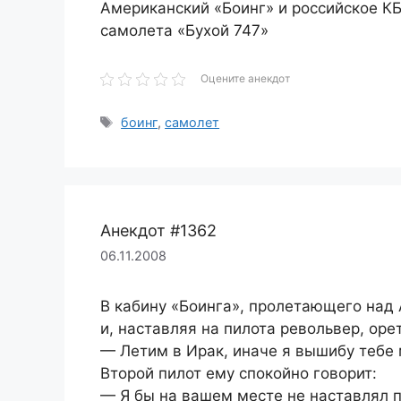
Американский «Боинг» и российское К
самолета «Бухой 747»
Оцените анекдот
Метки
боинг
,
самолет
Анекдот #1362
06.11.2008
В кабину «Боинга», пролетающего над
и, наставляя на пилота револьвер, орет
— Летим в Ирак, иначе я вышибу тебе 
Второй пилот ему спокойно говорит:
— Я бы на вашем месте не наставлял пи