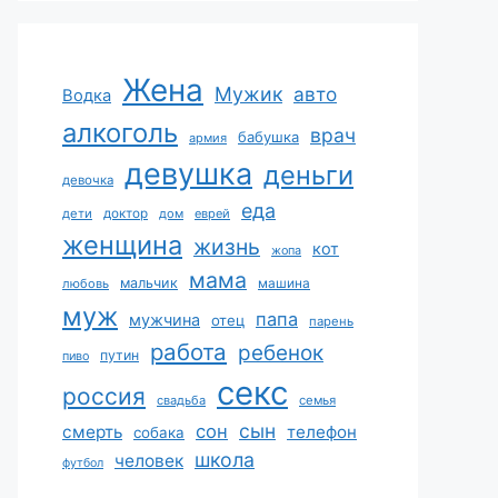
Жена
Мужик
авто
Водка
алкоголь
врач
бабушка
армия
девушка
деньги
девочка
еда
дети
доктор
дом
еврей
женщина
жизнь
кот
жопа
мама
мальчик
машина
любовь
муж
папа
мужчина
отец
парень
работа
ребенок
путин
пиво
секс
россия
свадьба
семья
сын
сон
смерть
телефон
собака
школа
человек
футбол