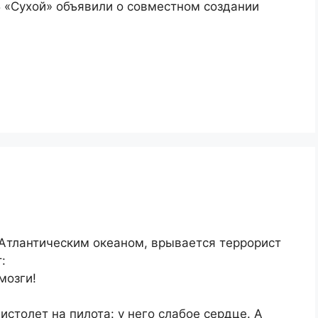
Б «Сухой» объявили о совместном создании
 Атлантическим океаном, врывается террорист
:
мозги!
столет на пилота: у него слабое сердце. А