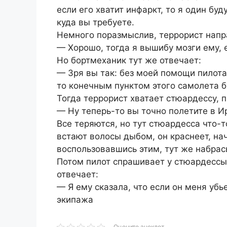
если его хватит инфаркт, то я один буд
куда вы требуете.
Немного поразмыслив, террорист напр
— Хорошо, тогда я вышибу мозги ему, е
Но бортмеханик тут же отвечает:
— Зря вы так: без моей помощи пилота
то конечным пунктом этого самолета бу
Тогда террорист хватает стюардессу, п
— Ну теперь-то вы точно полетите в Ир
Все теряются, но тут стюардесса что-т
встают волосы дыбом, он краснеет, нач
воспользовавшись этим, тут же набрас
Потом пилот спрашивает у стюардессы,
отвечает:
— Я ему сказала, что если он меня убь
экипажа
Оцените анекдот