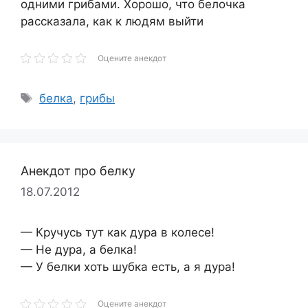
одними грибами. Хорошо, что белочка
рассказала, как к людям выйти
Оцените анекдот
Метки
белка
,
грибы
Анекдот про белку
18.07.2012
— Кручусь тут как дура в колесе!
— Не дура, а белка!
— У белки хоть шубка есть, а я дура!
Оцените анекдот