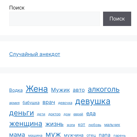
Поиск
Поиск
Случайный анекдот
Жена
алкоголь
Мужик
авто
Водка
девушка
врач
бабушка
армия
девочка
деньги
еда
дети
доктор
дом
еврей
женщина
жизнь
кот
мальчик
жопа
любовь
муж
мама
папа
мужчина
отец
машина
парень