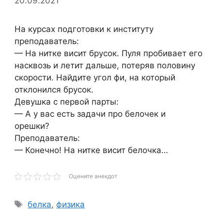
20.09.2021
На курсах подготовки к институту
преподаватель:
— На нитке висит брусок. Пуля пробивает его
насквозь и летит дальше, потеряв половину
скорости. Найдите угол фи, на который
отклонился брусок.
Девушка с первой парты:
— А у вас есть задачи про белочек и
орешки?
Преподаватель:
— Конечно! На нитке висит белочка…
Оцените анекдот
Метки
белка
,
физика