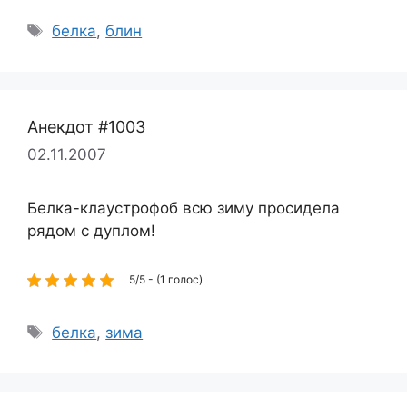
Метки
белка
,
блин
Анекдот #1003
02.11.2007
Белка-клаустрофоб всю зиму просидела
рядом с дуплом!
5/5 - (1 голос)
Метки
белка
,
зима