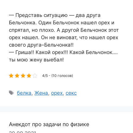
— Представь ситуацию — два друга
Бельчонка. Один Бельчонок нашел орех и
спрятал, но плохо. А другой Бельчонок этот
орех нашел. Он не виноват, что нашел орех
своего друга–Бельчонка!!
— Гриша!! Какой орех!!! Какой Бельчонок….
ты мою жену выебал!
4/5 - (10 голосов)
Метки
белка
,
Жена
,
орех
,
секс
Анекдот про задачи по физике