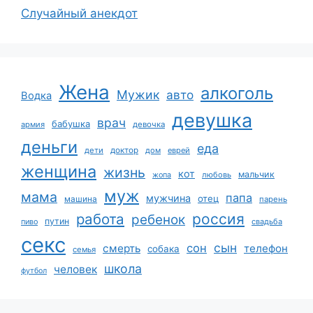
Случайный анекдот
Жена
алкоголь
Мужик
авто
Водка
девушка
врач
бабушка
армия
девочка
деньги
еда
дети
доктор
дом
еврей
женщина
жизнь
кот
мальчик
жопа
любовь
муж
мама
папа
мужчина
отец
машина
парень
работа
россия
ребенок
путин
пиво
свадьба
секс
сын
сон
смерть
телефон
собака
семья
школа
человек
футбол