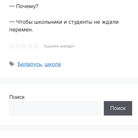
— Почему?
— Чтобы школьники и студенты не ждали
перемен.
Оцените анекдот
Метки
Беларусь
,
школа
Поиск
Поиск