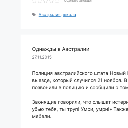
Оцените анекдот
Метки
Австралия
,
школа
Однажды в Австралии
27.11.2015
Полиция австралийского штата Новый 
выезде, который случился 21 ноября. В
позвонили в полицию и сообщили о том
Звонящие говорили, что слышат истер
убью тебя, ты труп! Умри, умри!» Такж
мебели.