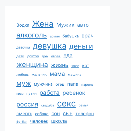
Жена
Мужик
авто
Водка
алкоголь
врач
бабушка
армия
девушка
деньги
девочка
еда
дети
доктор
дом
еврей
женщина
жизнь
кот
жопа
мама
мальчик
машина
любовь
муж
папа
мужчина
отец
парень
работа
ребенок
путин
пиво
секс
россия
свадьба
семья
сын
сон
смерть
телефон
собака
школа
человек
футбол