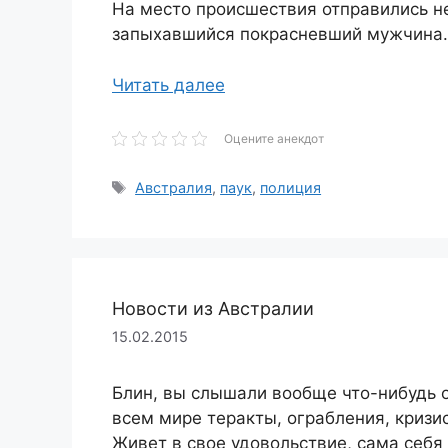
На место происшествия отправились н
запыхавшийся покрасневший мужчина. 
Читать далее
Оцените анекдот
Метки
Австралия
,
паук
,
полиция
Новости из Австралии
15.02.2015
Блин, вы слышали вообще что-нибудь о
всем мире теракты, ограбления, кризис
Живет в свое удовольствие, сама себя 