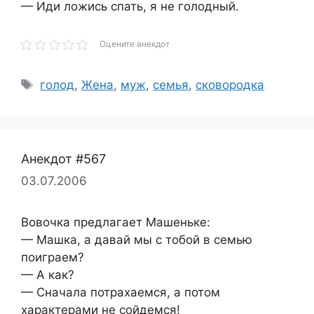
— Иди ложись спать, я не голодный.
Оцените анекдот
Метки
голод
,
Жена
,
муж
,
семья
,
сковородка
Анекдот #567
03.07.2006
Вовочка предлагает Машеньке:
— Машка, а давай мы с тобой в семью
поиграем?
— А как?
— Сначала потрахаемся, а потом
характерами не сойдемся!