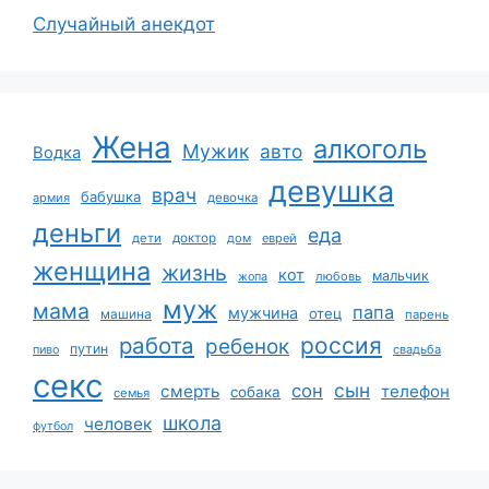
Случайный анекдот
Жена
алкоголь
Мужик
авто
Водка
девушка
врач
бабушка
армия
девочка
деньги
еда
дети
доктор
дом
еврей
женщина
жизнь
кот
мальчик
жопа
любовь
муж
мама
папа
мужчина
отец
машина
парень
работа
россия
ребенок
путин
пиво
свадьба
секс
сын
сон
смерть
телефон
собака
семья
школа
человек
футбол