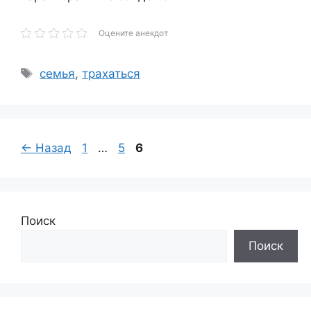
Оцените анекдот
Метки
семья
,
трахаться
Страница
Страница
Страница
←
Назад
1
…
5
6
Поиск
Поиск