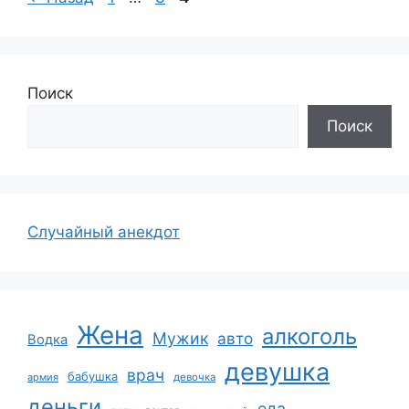
Поиск
Поиск
Случайный анекдот
Жена
алкоголь
Мужик
авто
Водка
девушка
врач
бабушка
армия
девочка
деньги
еда