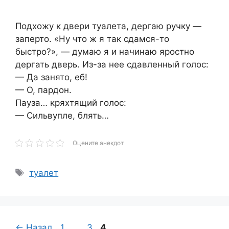
Подхожу к двери туалета, дергаю ручку —
заперто. «Ну что ж я так сдамся-то
быстро?», — думаю я и начинаю яростно
дергать дверь. Из-за нее сдавленный голос:
— Да занято, еб!
— О, пардон.
Пауза… кряхтящий голос:
— Сильвупле, блять…
Оцените анекдот
Метки
туалет
Страница
Страница
Страница
←
Назад
1
…
3
4