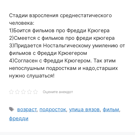
Cтадии взросления среднестатического
человека:
1)Боится фильмов про Фредди Крюгера
2)Смеется с фильмов про фреди крюгера
3)Придается Ностальгическому умилению от
фильмов с Фредди Крюегером
4)Согласен с Фредди Крюгером. Так этим
непослушным подросткам и надо,старших
нужно слушаться!
Оцените анекдот
Метки
возраст
,
подросток
,
улица вязов
,
фильм
,
фредди