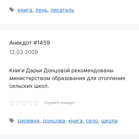
Метки
книга
,
лень
,
писатель
Анекдот #1459
12.03.2009
Книги Дарьи Донцовой рекомендованы
министерством образования для отопления
сельских школ.
Оцените анекдот
Метки
деревня
,
донцова
,
книга
,
село
,
школа