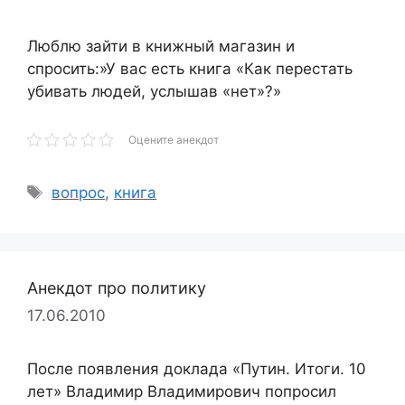
Люблю зайти в книжный магазин и
спросить:»У вас есть книга «Как перестать
убивать людей, услышав «нет»?»
Оцените анекдот
Метки
вопрос
,
книга
Анекдот про политику
17.06.2010
После появления доклада «Путин. Итоги. 10
лет» Владимир Владимирович попросил