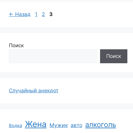
Страница
Страница
Страница
←
Назад
1
2
3
Поиск
Поиск
Случайный анекдот
Жена
алкоголь
Мужик
авто
Водка