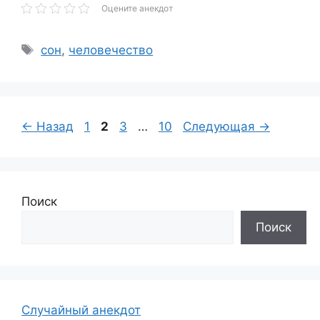
Оцените анекдот
Метки
сон
,
человечество
Страница
Страница
Страница
Страница
←
Назад
1
2
3
…
10
Следующая
→
Поиск
Поиск
Случайный анекдот