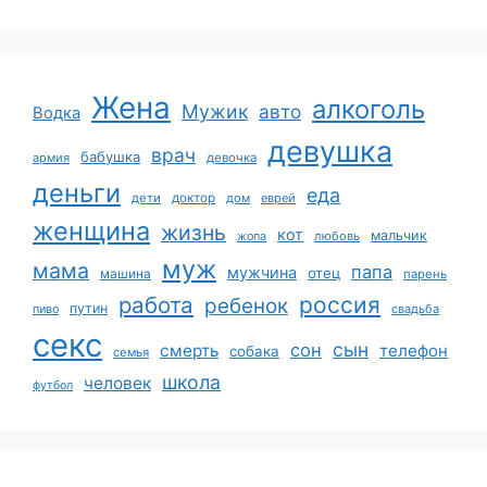
Жена
алкоголь
Мужик
авто
Водка
девушка
врач
бабушка
армия
девочка
деньги
еда
дети
доктор
дом
еврей
женщина
жизнь
кот
мальчик
жопа
любовь
муж
мама
папа
мужчина
отец
машина
парень
работа
россия
ребенок
путин
пиво
свадьба
секс
сын
сон
смерть
телефон
собака
семья
школа
человек
футбол