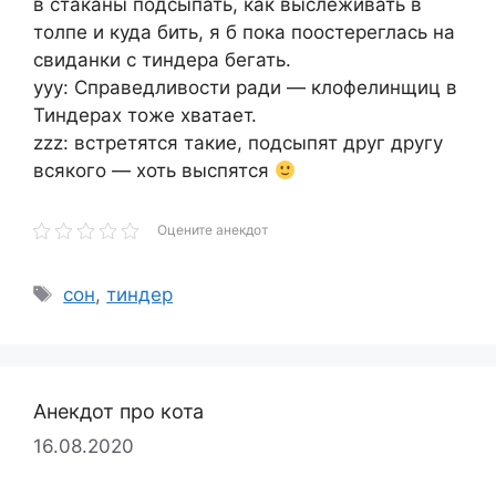
в стаканы подсыпать, как выслеживать в
толпе и куда бить, я б пока поостереглась на
свиданки с тиндера бегать.
yyy: Справедливости ради — клофелинщиц в
Тиндерах тоже хватает.
zzz: встретятся такие, подсыпят друг другу
всякого — хоть выспятся
Оцените анекдот
Метки
сон
,
тиндер
Анекдот про кота
16.08.2020