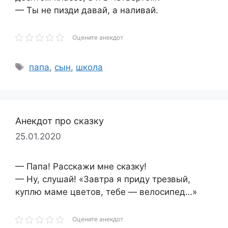
— Ты не пизди давай, а наливай.
Оцените анекдот
Метки
папа
,
сын
,
школа
Анекдот про сказку
25.01.2020
— Папа! Расскажи мне сказку!
— Ну, слушай! «Завтра я приду трезвый,
куплю маме цветов, тебе — велосипед…»
Оцените анекдот