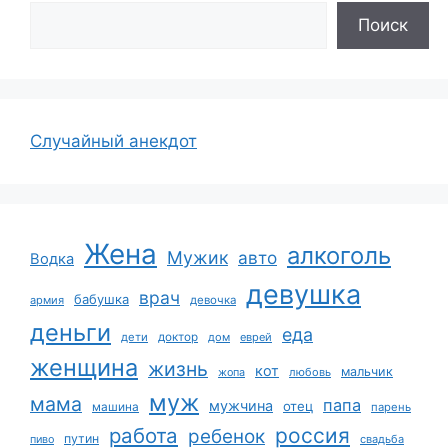
Поиск
Случайный анекдот
Жена
алкоголь
Мужик
авто
Водка
девушка
врач
бабушка
армия
девочка
деньги
еда
дети
доктор
дом
еврей
женщина
жизнь
кот
мальчик
жопа
любовь
муж
мама
папа
мужчина
отец
машина
парень
работа
россия
ребенок
путин
пиво
свадьба