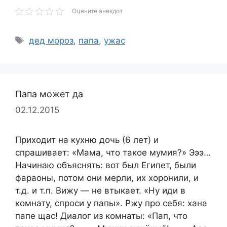
Оцените анекдот
Метки
дед мороз
,
папа
,
ужас
Папа может да
02.12.2015
Приходит на кухню дочь (6 лет) и
спрашивает: «Мама, что такое мумия?» Эээ…
Начинаю объяснять: вот был Египет, были
фараоны, потом они мерли, их хоронили, и
т.д. и т.п. Вижу — не втыкает. «Ну иди в
комнату, спроси у папы». Ржу про себя: хана
папе щас! Диалог из комнаты: «Пап, что