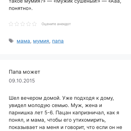
такое мумия?» — «Мужик сушёный!» — «Ааа,
понятно».
Оцените анекдот
Метки
мама
,
мумия
,
папа
Папа может
09.10.2015
Шел вечером домой. Уже подходя к дому,
увидел молодую семью. Муж, жена и
парнишка лет 5-6. Пацан капризничал, как я
понял, и мама, чтобы его утихомирить,
показывает на меня и говорит, что если он не