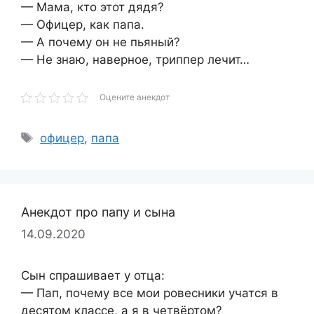
— Мама, кто этот дядя?
— Офицер, как папа.
— А почему он не пьяный?
— Не знаю, наверное, триппер лечит…
Оцените анекдот
Метки
офицер
,
папа
Анекдот про папу и сына
14.09.2020
Сын спрашивает у отца:
— Пап, почему все мои ровесники учатся в
десятом классе, а я в четвёртом?