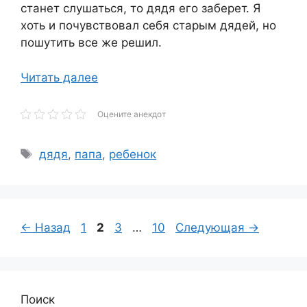
станет слушаться, то дядя его заберет. Я
хоть и почувствовал себя старым дядей, но
пошутить все же решил.
Читать далее
Оцените анекдот
Метки
дядя
,
папа
,
ребенок
Страница
Страница
Страница
Страница
←
Назад
1
2
3
…
10
Следующая
→
Поиск