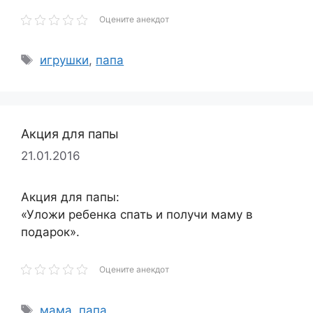
Оцените анекдот
Метки
игрушки
,
папа
Акция для папы
21.01.2016
Акция для папы:
«Уложи ребенка спать и получи маму в
подарок».
Оцените анекдот
Метки
мама
,
папа