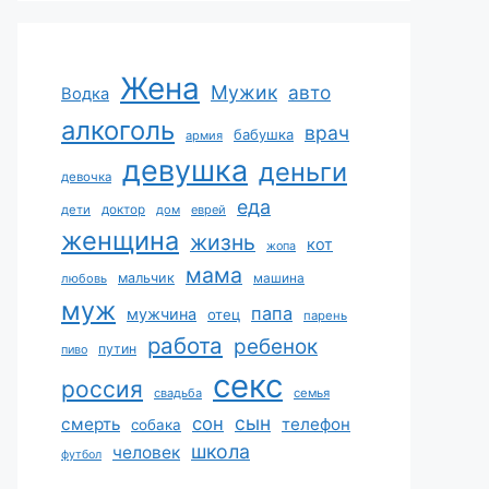
Жена
Мужик
авто
Водка
алкоголь
врач
бабушка
армия
девушка
деньги
девочка
еда
дети
доктор
дом
еврей
женщина
жизнь
кот
жопа
мама
мальчик
машина
любовь
муж
папа
мужчина
отец
парень
работа
ребенок
путин
пиво
секс
россия
свадьба
семья
сын
сон
смерть
телефон
собака
школа
человек
футбол