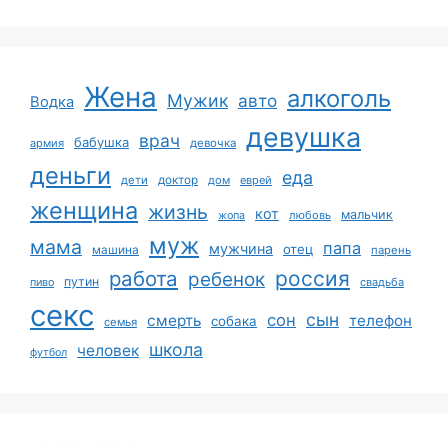
Жена
алкоголь
Мужик
авто
Водка
девушка
врач
бабушка
армия
девочка
деньги
еда
дети
доктор
дом
еврей
женщина
жизнь
кот
мальчик
жопа
любовь
муж
мама
папа
мужчина
отец
машина
парень
работа
россия
ребенок
путин
пиво
свадьба
секс
сын
сон
смерть
телефон
собака
семья
школа
человек
футбол