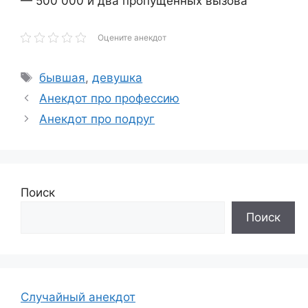
— 500 000 и два пропущенных вызова
Оцените анекдот
Метки
бывшая
,
девушка
Анекдот про профессию
Анекдот про подруг
Поиск
Поиск
Случайный анекдот