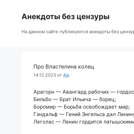
Перейти
к
Анекдоты без цензуры
содержимому
На данном сайте публикуются анекдоты без цензу
Про Властелина колец
14.12.2023
от
Alx
Арагорн — Авангард рабочих — гордос
Бильбо — Брат Ильича — борец;
Боромир — Борьба освобождает мир;
Гэндальф — Гений Энгельса дал Ленин
Леголас — Ленин гордится латышскими