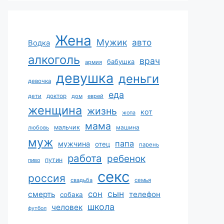
Жена
Мужик
авто
Водка
алкоголь
врач
бабушка
армия
девушка
деньги
девочка
еда
дети
доктор
дом
еврей
женщина
жизнь
кот
жопа
мама
мальчик
машина
любовь
муж
папа
мужчина
отец
парень
работа
ребенок
путин
пиво
секс
россия
свадьба
семья
сын
сон
смерть
телефон
собака
школа
человек
футбол