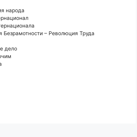
мя народа
ернационал
тернационала
я Безрамотности – Революция Труда
е дело
очим
а