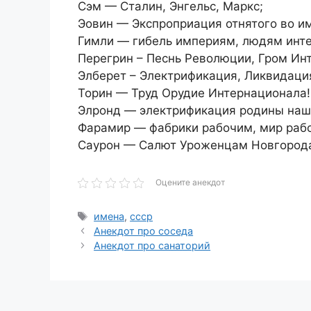
Сэм — Сталин, Энгельс, Маркс;
Эовин — Экспроприация отнятого во и
Гимли — гибель империям, людям инт
Перегрин – Песнь Революции, Гром Ин
Элберет – Электрификация, Ликвидаци
Торин — Труд Орудие Интернационала!
Элронд — электрификация родины наш
Фарамир — фабрики рабочим, мир раб
Саурон — Салют Уроженцам Новгород
Оцените анекдот
Метки
имена
,
ссср
Анекдот про соседа
Анекдот про санаторий