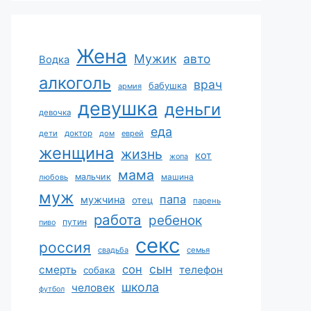
Жена
Мужик
авто
Водка
алкоголь
врач
бабушка
армия
девушка
деньги
девочка
еда
дети
доктор
дом
еврей
женщина
жизнь
кот
жопа
мама
мальчик
машина
любовь
муж
папа
мужчина
отец
парень
работа
ребенок
путин
пиво
секс
россия
свадьба
семья
сын
сон
смерть
телефон
собака
школа
человек
футбол