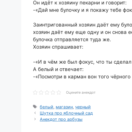
Он идёт к хозяину пекарни и говорит:
-«Дай мне булочку и я покажу тебе фок
Заинтригованный хозяин даёт ему було
хозяин даёт ему еще одну и он снова 
булочка отправляется туда же.
Хозяин спрашивает:
-«И в чём же был фокус, что ты сделал
А белый и отвечает:
-«Посмотри в карман вон того чёрного
Оцените анекдот
Метки
белый
,
магазин
,
черный
Шутка про яблочный сад
Анекдот про арбузы