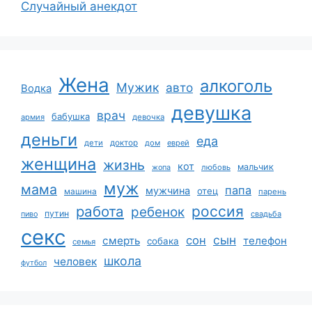
Случайный анекдот
Жена
алкоголь
Мужик
авто
Водка
девушка
врач
бабушка
армия
девочка
деньги
еда
дети
доктор
дом
еврей
женщина
жизнь
кот
мальчик
жопа
любовь
муж
мама
папа
мужчина
отец
машина
парень
работа
россия
ребенок
путин
пиво
свадьба
секс
сын
сон
смерть
телефон
собака
семья
школа
человек
футбол