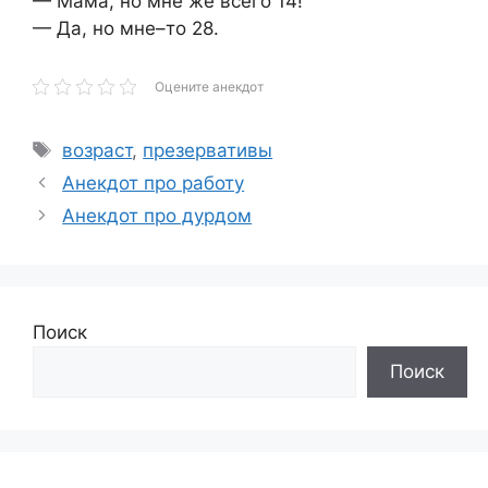
— Мама, но мне же всего 14!
— Да, но мне–то 28.
Оцените анекдот
Метки
возраст
,
презервативы
Анекдот про работу
Анекдот про дурдом
Поиск
Поиск