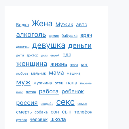
Жена
Мужик
авто
Водка
алкоголь
врач
бабушка
армия
девушка
деньги
девочка
еда
дети
доктор
дом
еврей
женщина
жизнь
кот
жопа
мама
мальчик
машина
любовь
муж
папа
мужчина
отец
парень
работа
ребенок
путин
пиво
секс
россия
свадьба
семья
сын
сон
смерть
телефон
собака
школа
человек
футбол