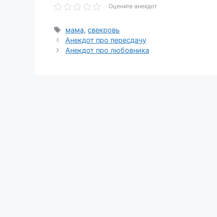
Оцените анекдот
Метки
мама
,
свекровь
Анекдот про пересдачу
Анекдот про любовника