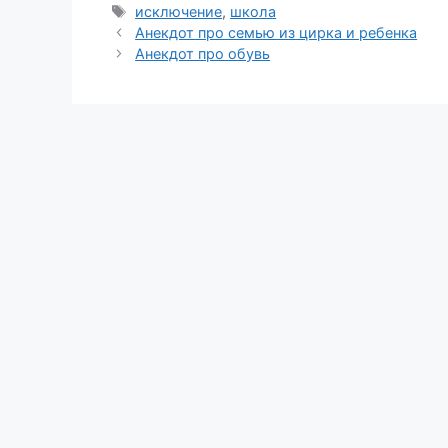
Метки
исключение
,
школа
Анекдот про семью из цирка и ребенка
Анекдот про обувь