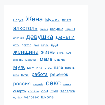
Жена
Мужик
авто
Водка
алкоголь
врач
бабушка
армия
девушка
деньги
девочка
еда
дети
доктор
дом
еврей
женщина
жизнь
кот
жопа
мама
мальчик
машина
любовь
муж
папа
мужчина
отец
парень
работа
ребенок
путин
пиво
секс
россия
свадьба
семья
сын
сон
смерть
телефон
собака
школа
человек
футбол