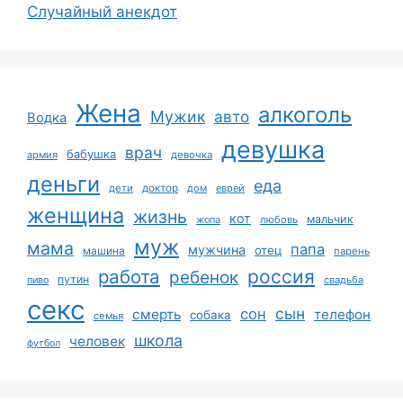
Случайный анекдот
Жена
алкоголь
Мужик
авто
Водка
девушка
врач
бабушка
армия
девочка
деньги
еда
дети
доктор
дом
еврей
женщина
жизнь
кот
мальчик
жопа
любовь
муж
мама
папа
мужчина
отец
машина
парень
работа
россия
ребенок
путин
пиво
свадьба
секс
сын
сон
смерть
телефон
собака
семья
школа
человек
футбол