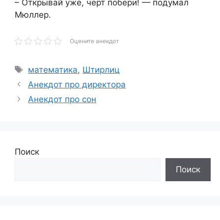
– Открывай уже, черт побери! — подумал
Мюллер.
Оцените анекдот
Метки
математика
,
Штирлиц
Анекдот про директора
Анекдот про сон
Поиск
Поиск