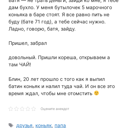
Батя — не трать деньги, зайди ко мне, я тебе
дам бухло. У меня бутылочек 5 марочного
коньяка в баре стоят. Я все равно пить не
буду (бате 71 год), а тебе сейчас нужно.
Ладно, говорю, батя, зайду.
Пришел, забрал
довольный. Пришли кореша, открываем а
там ЧАЙ!
Блин, 20 лет прошло с того как я выпил
батин коньяк и налил туда чай. И он все это
время ждал, чтобы мне отомстить
Оцените анекдот
Метки
друзья
,
коньяк
,
папа