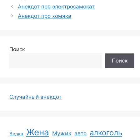
Анекдот про электросамокат
Анекдот про хомяка
Поиск
Поиск
Случайный анекдот
Жена
алкоголь
Мужик
авто
Водка