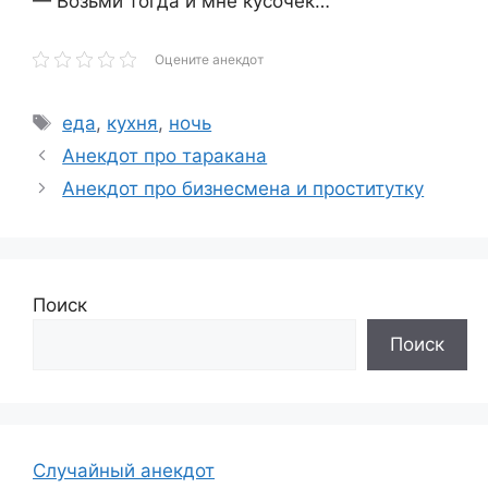
— Возьми тогда и мне кусочек…
Оцените анекдот
Метки
еда
,
кухня
,
ночь
Анекдот про таракана
Анекдот про бизнесмена и проститутку
Поиск
Поиск
Случайный анекдот