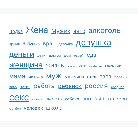
Жена
алкоголь
Мужик
авто
Водка
девушка
врач
бабушка
армия
девочка
деньги
еда
дети
доктор
дом
еврей
женщина
жизнь
кот
мальчик
жопа
любовь
муж
мама
папа
мужчина
отец
машина
парень
работа
россия
ребенок
путин
пиво
свадьба
секс
сын
сон
смерть
телефон
собака
семья
школа
человек
футбол