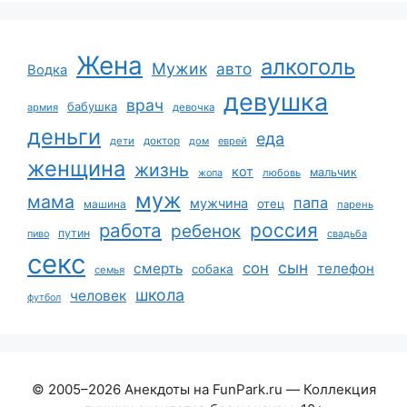
Жена
алкоголь
Мужик
авто
Водка
девушка
врач
бабушка
армия
девочка
деньги
еда
дети
доктор
дом
еврей
женщина
жизнь
кот
мальчик
жопа
любовь
муж
мама
папа
мужчина
отец
машина
парень
работа
россия
ребенок
путин
пиво
свадьба
секс
сын
сон
смерть
телефон
собака
семья
школа
человек
футбол
© 2005–2026 Анекдоты на FunPark.ru — Коллекция