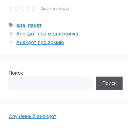
Оцените анекдот
Метки
еда
,
пакет
Анекдот про медвежонка
Анекдот про армию
Поиск
Поиск
Случайный анекдот