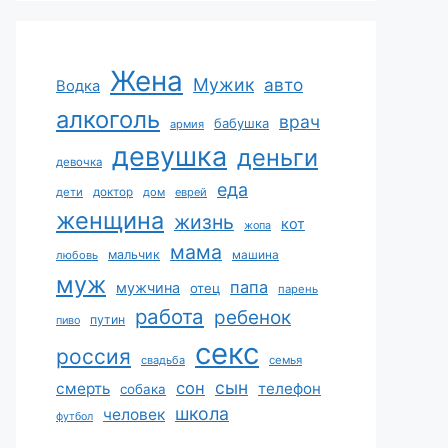
Жена
Мужик
авто
Водка
алкоголь
врач
бабушка
армия
девушка
деньги
девочка
еда
дети
доктор
дом
еврей
женщина
жизнь
кот
жопа
мама
мальчик
машина
любовь
муж
папа
мужчина
отец
парень
работа
ребенок
путин
пиво
секс
россия
свадьба
семья
сын
сон
смерть
телефон
собака
школа
человек
футбол