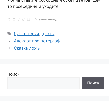
молча ставите роскошный букет цветов где–
то посередине и уходите
Оцените анекдот
Метки
бухгалтерия
,
цветы
Анекдот про петергоф
Сказка ложь
Поиск
Поиск