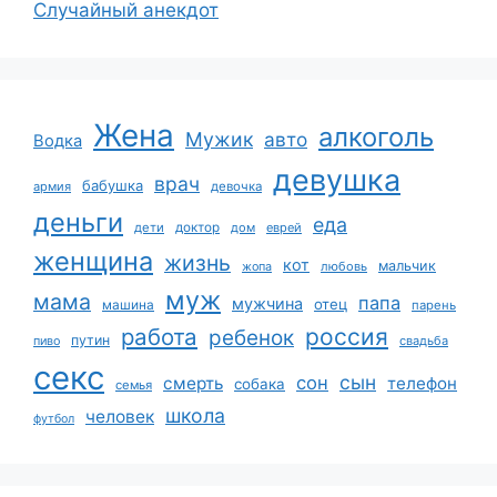
Случайный анекдот
Жена
алкоголь
Мужик
авто
Водка
девушка
врач
бабушка
армия
девочка
деньги
еда
дети
доктор
дом
еврей
женщина
жизнь
кот
мальчик
жопа
любовь
муж
мама
папа
мужчина
отец
машина
парень
работа
россия
ребенок
путин
пиво
свадьба
секс
сын
сон
смерть
телефон
собака
семья
школа
человек
футбол