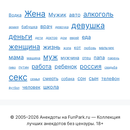
Жена
алкоголь
Мужик
авто
Водка
девушка
врач
бабушка
армия
девочка
деньги
еда
дети
доктор
дом
еврей
женщина
жизнь
кот
мальчик
жопа
любовь
муж
мама
папа
мужчина
отец
машина
парень
работа
россия
ребенок
путин
пиво
свадьба
секс
сын
сон
смерть
телефон
собака
семья
школа
человек
футбол
© 2005–2026 Анекдоты на FunPark.ru — Коллекция
лучших анекдотов без цензуры. 18+