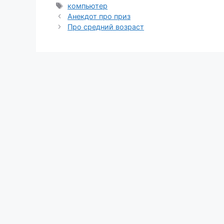
Метки
компьютер
Анекдот про приз
Про средний возраст