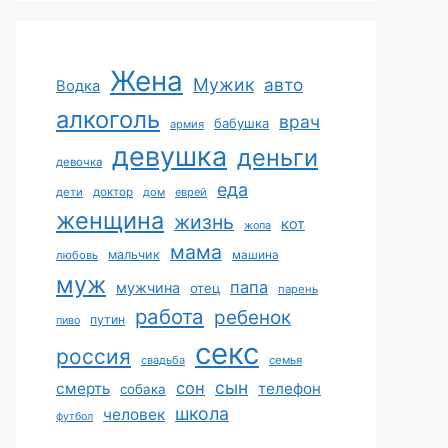
Жена
Мужик
авто
Водка
алкоголь
врач
бабушка
армия
девушка
деньги
девочка
еда
дети
доктор
дом
еврей
женщина
жизнь
кот
жопа
мама
мальчик
машина
любовь
муж
папа
мужчина
отец
парень
работа
ребенок
путин
пиво
секс
россия
свадьба
семья
сын
сон
смерть
телефон
собака
школа
человек
футбол