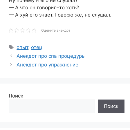
Ну почему я его не слушал?
— А что он говорил–то хоть?
— А хуй его знает. Говорю же, не слушал.
Оцените анекдот
Метки
опыт
,
отец
Анекдот про спа процедуры
Анекдот про упражнение
Поиск
Поиск