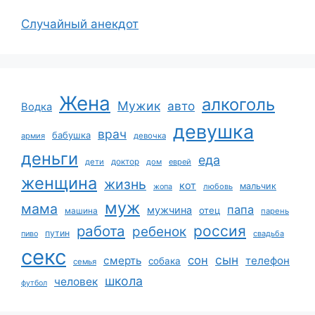
Случайный анекдот
Жена
алкоголь
Мужик
авто
Водка
девушка
врач
бабушка
армия
девочка
деньги
еда
дети
доктор
дом
еврей
женщина
жизнь
кот
мальчик
жопа
любовь
муж
мама
папа
мужчина
отец
машина
парень
работа
россия
ребенок
путин
пиво
свадьба
секс
сын
сон
смерть
телефон
собака
семья
школа
человек
футбол