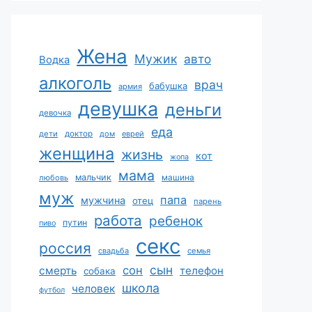
Жена
Мужик
авто
Водка
алкоголь
врач
бабушка
армия
девушка
деньги
девочка
еда
дети
доктор
дом
еврей
женщина
жизнь
кот
жопа
мама
мальчик
машина
любовь
муж
папа
мужчина
отец
парень
работа
ребенок
путин
пиво
секс
россия
свадьба
семья
сын
сон
смерть
телефон
собака
школа
человек
футбол