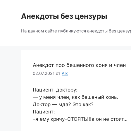
Перейти
к
Анекдоты без цензуры
содержимому
На данном сайте публикуются анекдоты без цензу
Анекдот про бешенного коня и член
02.07.2021
от
Alx
Пациент–доктору:
— у меня член, как бешеный конь.
Доктор — мда? Это как?
Пациент:
–я ему кричу–СТОЯТЬ!!!а он не стоит…