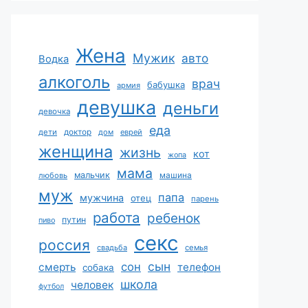
Жена
Мужик
авто
Водка
алкоголь
врач
бабушка
армия
девушка
деньги
девочка
еда
дети
доктор
дом
еврей
женщина
жизнь
кот
жопа
мама
мальчик
машина
любовь
муж
папа
мужчина
отец
парень
работа
ребенок
путин
пиво
секс
россия
свадьба
семья
сын
сон
смерть
телефон
собака
школа
человек
футбол