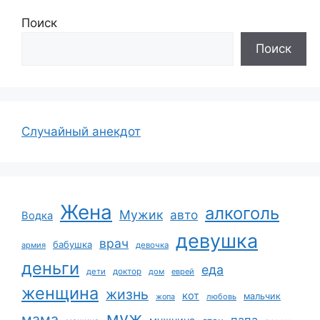
Поиск
Поиск
Случайный анекдот
Жена
алкоголь
Мужик
авто
Водка
девушка
врач
бабушка
армия
девочка
деньги
еда
дети
доктор
дом
еврей
женщина
жизнь
кот
мальчик
жопа
любовь
муж
мама