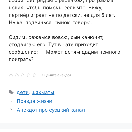
собой. Сел рядом с ребёнком, программа
новая, чтобы помочь, если что. Вижу,
партнёр играет не по детски, не для 5 лет. —
Ну ка, подвинься, сынок, говорю.
Сидим, режемся вовсю, сын канючит,
отодвигаю его. Тут в чате приходит
сообщение: — Может детям дадим немного
поиграть?
Оцените анекдот
Метки
дети
,
шахматы
Правда жизни
Анекдот про суэцкий канал