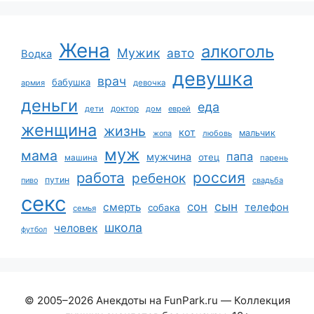
Жена
алкоголь
Мужик
авто
Водка
девушка
врач
бабушка
армия
девочка
деньги
еда
дети
доктор
дом
еврей
женщина
жизнь
кот
мальчик
жопа
любовь
муж
мама
папа
мужчина
отец
машина
парень
работа
россия
ребенок
путин
пиво
свадьба
секс
сын
сон
смерть
телефон
собака
семья
школа
человек
футбол
© 2005–2026 Анекдоты на FunPark.ru — Коллекция