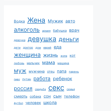
Жена
Мужик
авто
Водка
алкоголь
врач
бабушка
армия
девушка
деньги
девочка
еда
дети
доктор
дом
еврей
женщина
жизнь
кот
жопа
мама
мальчик
машина
любовь
муж
папа
мужчина
отец
парень
работа
ребенок
путин
пиво
секс
россия
свадьба
семья
сын
сон
смерть
телефон
собака
школа
человек
футбол