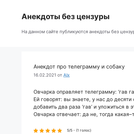
Перейти
к
Анекдоты без цензуры
содержимому
На данном сайте публикуются анекдоты без цензу
Анекдот про телеграмму и собаку
16.02.2021
от
Alx
Овчарка оправляет телеграмму: ‘гав гав
Ей говорят: вы знаете, у нас до десят
добавить два раза ‘гав’ и уложиться в э
Овчарка отвечает: да не, тогда какая–
5/5 - (1 голос)