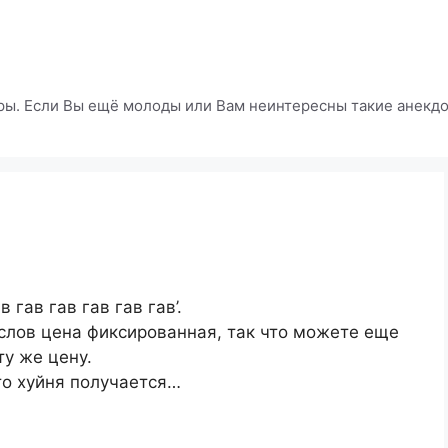
ры. Если Вы ещё молоды или Вам неинтересны такие анекдот
 гав гав гав гав гав’.
и слов цена фиксированная, так что можете еще
ту же цену.
то хуйня получается…