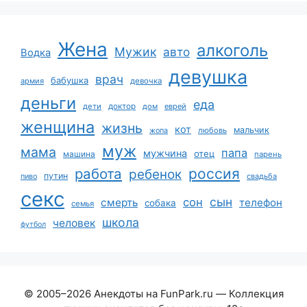
Жена
алкоголь
Мужик
авто
Водка
девушка
врач
бабушка
армия
девочка
деньги
еда
дети
доктор
дом
еврей
женщина
жизнь
кот
мальчик
жопа
любовь
муж
мама
папа
мужчина
отец
машина
парень
работа
россия
ребенок
путин
пиво
свадьба
секс
сын
сон
смерть
телефон
собака
семья
школа
человек
футбол
© 2005–2026 Анекдоты на FunPark.ru — Коллекция