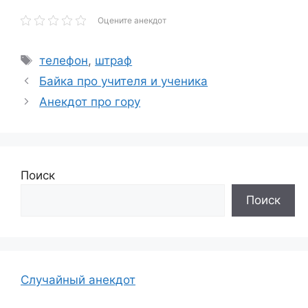
Оцените анекдот
Метки
телефон
,
штраф
Байка про учителя и ученика
Анекдот про гору
Поиск
Поиск
Случайный анекдот