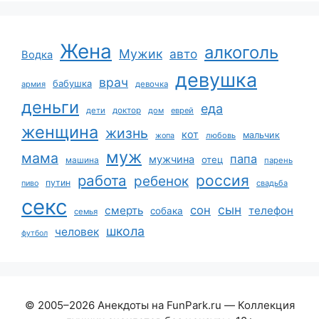
Жена
алкоголь
Мужик
авто
Водка
девушка
врач
бабушка
армия
девочка
деньги
еда
дети
доктор
дом
еврей
женщина
жизнь
кот
мальчик
жопа
любовь
муж
мама
папа
мужчина
отец
машина
парень
работа
россия
ребенок
путин
пиво
свадьба
секс
сын
сон
смерть
телефон
собака
семья
школа
человек
футбол
© 2005–2026 Анекдоты на FunPark.ru — Коллекция