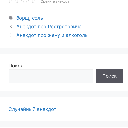
Оцените анекдот
Метки
борщ
,
соль
Анекдот про Ростроповича
Анекдот про жену и алкоголь
Поиск
Поиск
Случайный анекдот