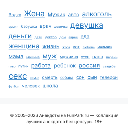
Жена
алкоголь
Мужик
авто
Водка
девушка
врач
бабушка
армия
девочка
деньги
еда
дети
доктор
дом
еврей
женщина
жизнь
кот
мальчик
жопа
любовь
муж
мама
папа
мужчина
отец
машина
парень
работа
россия
ребенок
путин
пиво
свадьба
секс
сын
сон
смерть
телефон
собака
семья
школа
человек
футбол
© 2005–2026 Анекдоты на FunPark.ru — Коллекция
лучших анекдотов без цензуры. 18+