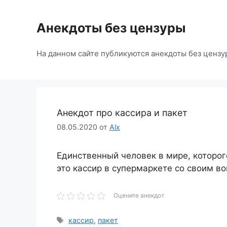
Перейти
к
Анекдоты без цензуры
содержимому
На данном сайте публикуются анекдоты без цензу
Анекдот про кассира и пакет
08.05.2020
от
Alx
Единственный человек в мире, которог
это кассир в супермаркете со своим в
Оцените анекдот
Метки
кассир
,
пакет