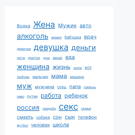
Жена
Мужик
авто
Водка
алкоголь
врач
бабушка
армия
девушка
деньги
девочка
еда
дети
доктор
дом
еврей
женщина
жизнь
кот
жопа
мама
мальчик
машина
любовь
муж
папа
мужчина
отец
парень
работа
ребенок
путин
пиво
секс
россия
свадьба
семья
сын
сон
смерть
телефон
собака
школа
человек
футбол