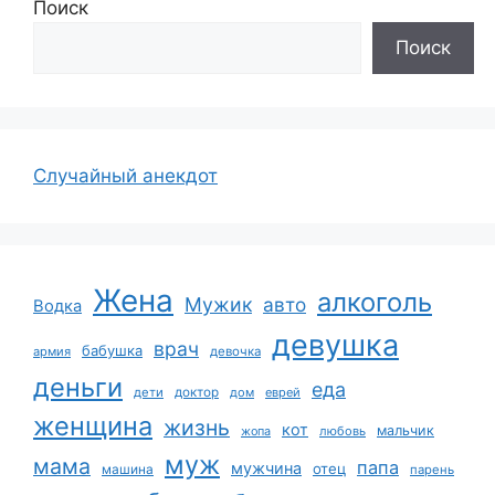
Поиск
Поиск
Случайный анекдот
Жена
алкоголь
Мужик
авто
Водка
девушка
врач
бабушка
армия
девочка
деньги
еда
дети
доктор
дом
еврей
женщина
жизнь
кот
мальчик
жопа
любовь
муж
мама
папа
мужчина
отец
машина
парень