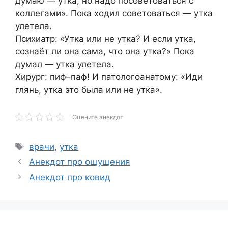
думаю — утка, но надо посоветоваться с
коллегами». Пока ходил советоваться — утка
улетела.
Психиатр: «Утка или не утка? И если утка,
сознаёт ли она сама, что она утка?» Пока
думал — утка улетела.
Хирург: пиф–паф! И патологоанатому: «Иди
глянь, утка это была или не утка».
Оцените анекдот
Метки
врачи
,
утка
Анекдот про ощущения
Анекдот про ковид