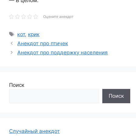
— В целом.
Оцените анекдот
Метки
кот
,
крик
Анекдот про птичек
Анекдот про поддержку населения
Поиск
Поиск
Случайный анекдот