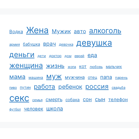
Жена
алкоголь
Мужик
авто
Водка
девушка
врач
бабушка
армия
девочка
деньги
еда
дети
доктор
дом
еврей
женщина
жизнь
кот
мальчик
жопа
любовь
муж
мама
папа
мужчина
отец
машина
парень
работа
россия
ребенок
путин
пиво
свадьба
секс
сын
сон
смерть
телефон
собака
семья
школа
человек
футбол