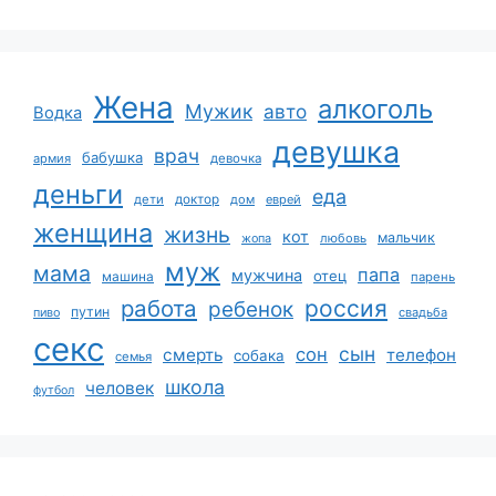
Жена
алкоголь
Мужик
авто
Водка
девушка
врач
бабушка
армия
девочка
деньги
еда
дети
доктор
дом
еврей
женщина
жизнь
кот
мальчик
жопа
любовь
муж
мама
папа
мужчина
отец
машина
парень
работа
россия
ребенок
путин
пиво
свадьба
секс
сын
сон
смерть
телефон
собака
семья
школа
человек
футбол