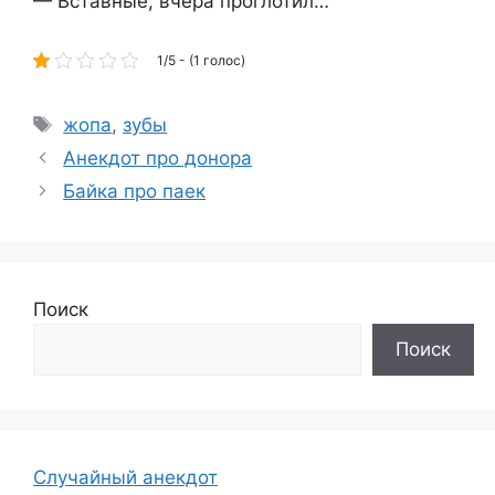
— Вставные, вчера проглотил…
1/5 - (1 голос)
Метки
жопа
,
зубы
Анекдот про донора
Байка про паек
Поиск
Поиск
Случайный анекдот