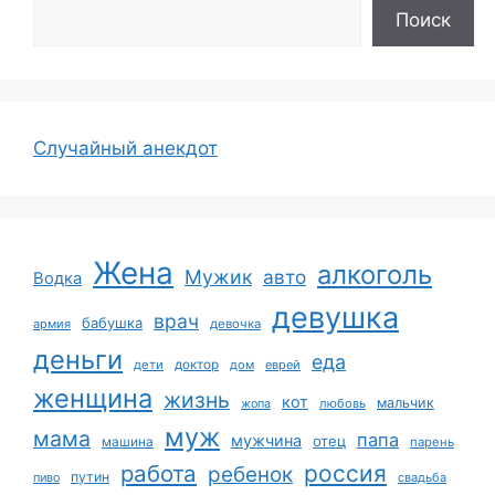
Поиск
Случайный анекдот
Жена
алкоголь
Мужик
авто
Водка
девушка
врач
бабушка
армия
девочка
деньги
еда
дети
доктор
дом
еврей
женщина
жизнь
кот
мальчик
жопа
любовь
муж
мама
папа
мужчина
отец
машина
парень
работа
россия
ребенок
путин
пиво
свадьба