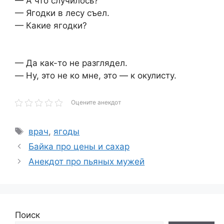
— А что случилось?
— Ягодки в лесу съел.
— Какие ягодки?
— Да как-то не разглядел.
— Hу, это не ко мне, это — к окулисту.
Оцените анекдот
Метки
врач
,
ягоды
Байка про цены и сахар
Анекдот про пьяных мужей
Поиск