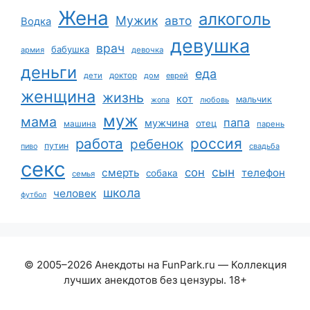
Жена
алкоголь
Мужик
авто
Водка
девушка
врач
бабушка
армия
девочка
деньги
еда
дети
доктор
дом
еврей
женщина
жизнь
кот
мальчик
жопа
любовь
муж
мама
папа
мужчина
отец
машина
парень
работа
россия
ребенок
путин
пиво
свадьба
секс
сын
сон
смерть
телефон
собака
семья
школа
человек
футбол
© 2005–2026 Анекдоты на FunPark.ru — Коллекция
лучших анекдотов без цензуры. 18+