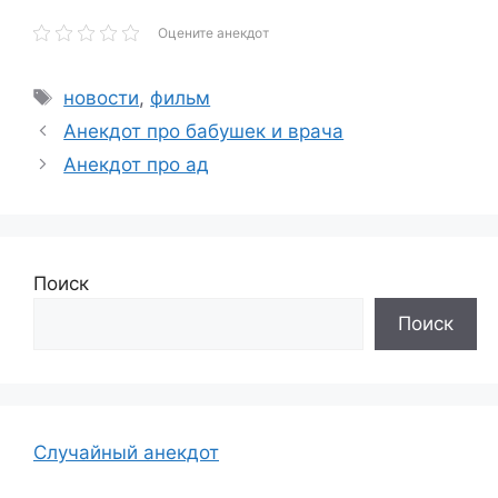
Оцените анекдот
Метки
новости
,
фильм
Анекдот про бабушек и врача
Анекдот про ад
Поиск
Поиск
Случайный анекдот