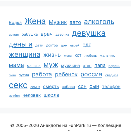
Жена
алкоголь
Мужик
авто
Водка
девушка
врач
бабушка
армия
девочка
деньги
еда
дети
доктор
дом
еврей
женщина
жизнь
кот
мальчик
жопа
любовь
муж
мама
папа
мужчина
отец
машина
парень
работа
россия
ребенок
путин
пиво
свадьба
секс
сын
сон
смерть
телефон
собака
семья
школа
человек
футбол
© 2005–2026 Анекдоты на FunPark.ru — Коллекция