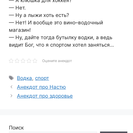
— А клюшка для хоккея?
— Нет.
— Ну а лыжи хоть есть?
— Нет! И вообще это вино–водочный
магазин!
— Ну, дайте тогда бутылку водки, а ведь
видит Бог, что я спортом хотел заняться…
Оцените анекдот
Метки
Водка
,
спорт
Анекдот про Настю
Анекдот про здоровье
Поиск