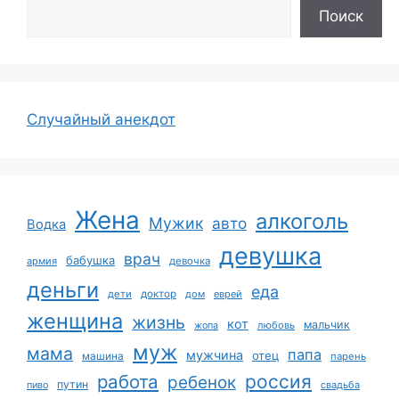
Поиск
Случайный анекдот
Жена
алкоголь
Мужик
авто
Водка
девушка
врач
бабушка
армия
девочка
деньги
еда
дети
доктор
дом
еврей
женщина
жизнь
кот
мальчик
жопа
любовь
муж
мама
папа
мужчина
отец
машина
парень
работа
россия
ребенок
путин
пиво
свадьба