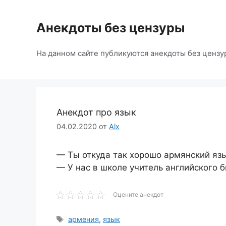
Перейти
к
Анекдоты без цензуры
содержимому
На данном сайте публикуются анекдоты без цензу
Анекдот про язык
04.02.2020
от
Alx
— Ты откуда так хорошо армянский яз
— У нас в школе учитель английского 
Оцените анекдот
Метки
армения
,
язык