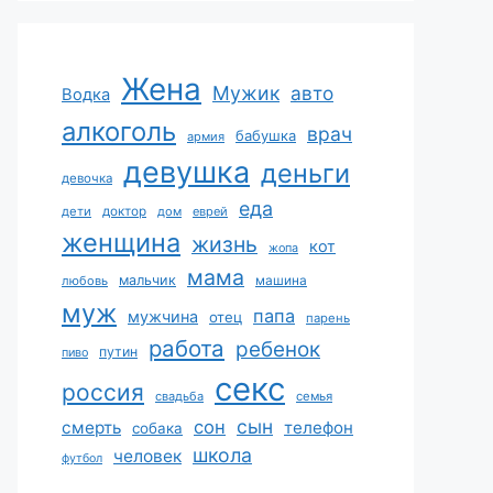
Жена
Мужик
авто
Водка
алкоголь
врач
бабушка
армия
девушка
деньги
девочка
еда
дети
доктор
дом
еврей
женщина
жизнь
кот
жопа
мама
мальчик
машина
любовь
муж
папа
мужчина
отец
парень
работа
ребенок
путин
пиво
секс
россия
свадьба
семья
сын
сон
смерть
телефон
собака
школа
человек
футбол