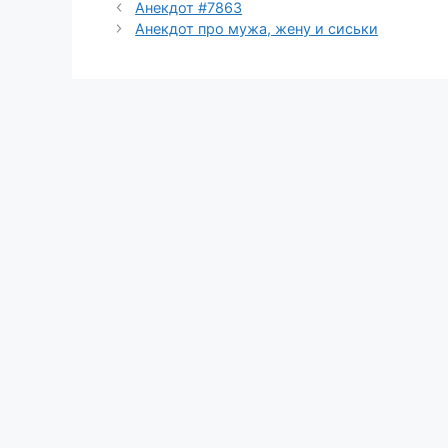
Анекдот #7863
Анекдот про мужа, жену и сиськи