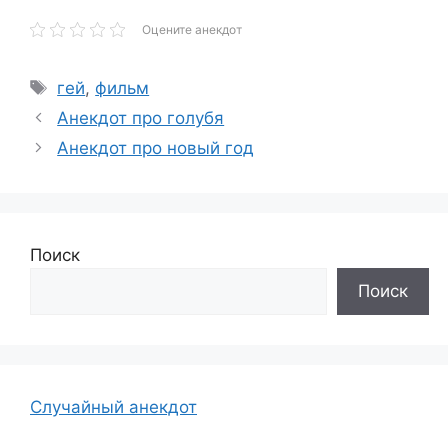
Оцените анекдот
Метки
гей
,
фильм
Анекдот про голубя
Анекдот про новый год
Поиск
Поиск
Случайный анекдот