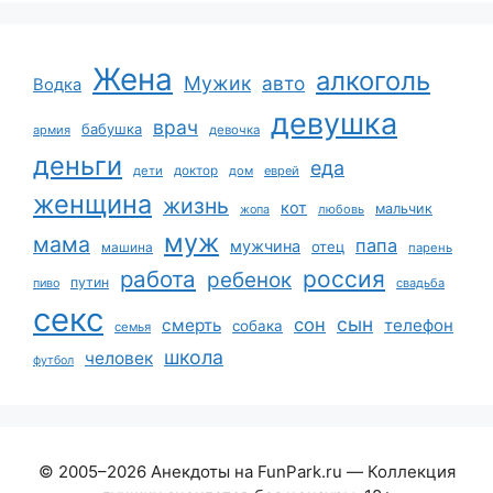
Жена
алкоголь
Мужик
авто
Водка
девушка
врач
бабушка
армия
девочка
деньги
еда
дети
доктор
дом
еврей
женщина
жизнь
кот
мальчик
жопа
любовь
муж
мама
папа
мужчина
отец
машина
парень
работа
россия
ребенок
путин
пиво
свадьба
секс
сын
сон
смерть
телефон
собака
семья
школа
человек
футбол
© 2005–2026 Анекдоты на FunPark.ru — Коллекция