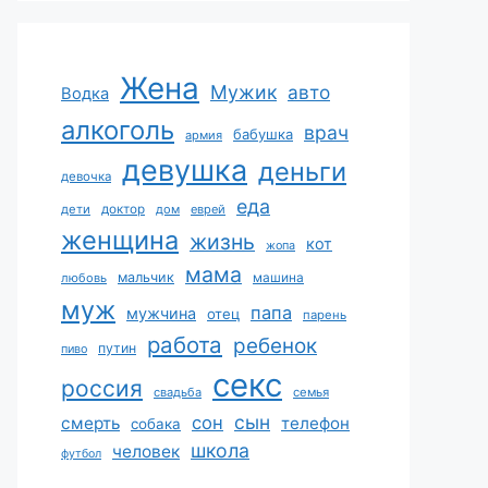
Жена
Мужик
авто
Водка
алкоголь
врач
бабушка
армия
девушка
деньги
девочка
еда
дети
доктор
дом
еврей
женщина
жизнь
кот
жопа
мама
мальчик
машина
любовь
муж
папа
мужчина
отец
парень
работа
ребенок
путин
пиво
секс
россия
свадьба
семья
сын
сон
смерть
телефон
собака
школа
человек
футбол