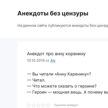
Перейти
к
Анекдоты без цензуры
содержимому
На данном сайте публикуются анекдоты без цензу
Анекдот про анну коренину
10.10.2019
от
Alx
— Вы читали «Анну Каренину»?
— Читал.
— Что можете сказать о героине?
— Героин — мощная вещь. А почему в
Оцените анекдот