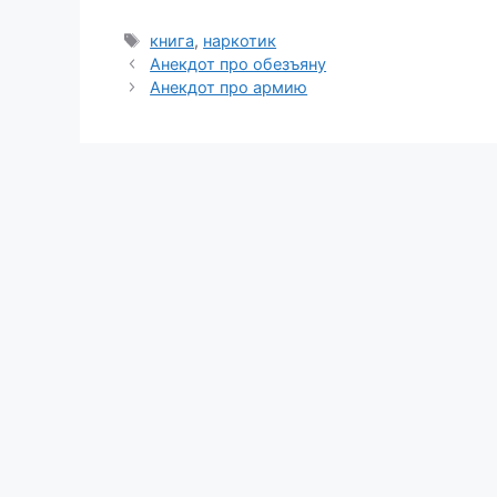
Метки
книга
,
наркотик
Анекдот про обезъяну
Анекдот про армию