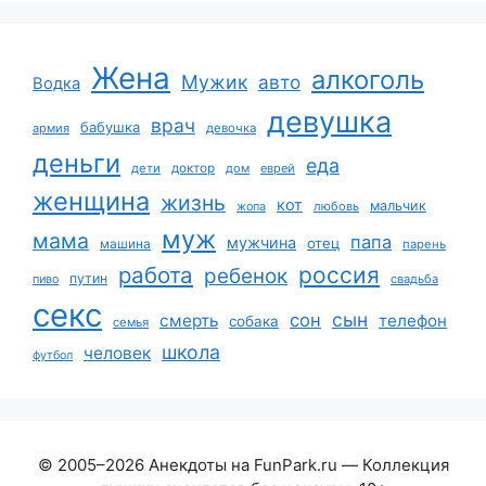
Жена
алкоголь
Мужик
авто
Водка
девушка
врач
бабушка
армия
девочка
деньги
еда
дети
доктор
дом
еврей
женщина
жизнь
кот
мальчик
жопа
любовь
муж
мама
папа
мужчина
отец
машина
парень
работа
россия
ребенок
путин
пиво
свадьба
секс
сын
сон
смерть
телефон
собака
семья
школа
человек
футбол
© 2005–2026 Анекдоты на FunPark.ru — Коллекция