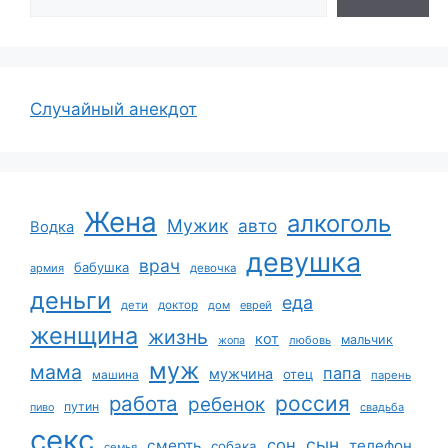
Случайный анекдот
Жена
алкоголь
Мужик
авто
Водка
девушка
врач
бабушка
армия
девочка
деньги
еда
дети
доктор
дом
еврей
женщина
жизнь
кот
мальчик
жопа
любовь
муж
мама
папа
мужчина
отец
машина
парень
работа
россия
ребенок
путин
пиво
свадьба
секс
сын
сон
смерть
телефон
собака
семья