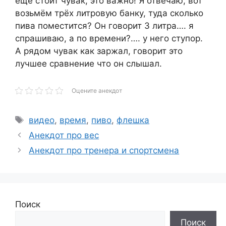
ещё стоит чувак, это важно! Я отвечаю, вот
возьмём трёх литровую банку, туда сколько
пива поместится? Он говорит 3 литра…. я
спрашиваю, а по времени?…. у него ступор.
А рядом чувак как заржал, говорит это
лучшее сравнение что он слышал.
Оцените анекдот
Метки
видео
,
время
,
пиво
,
флешка
Анекдот про вес
Анекдот про тренера и спортсмена
Поиск
Поиск