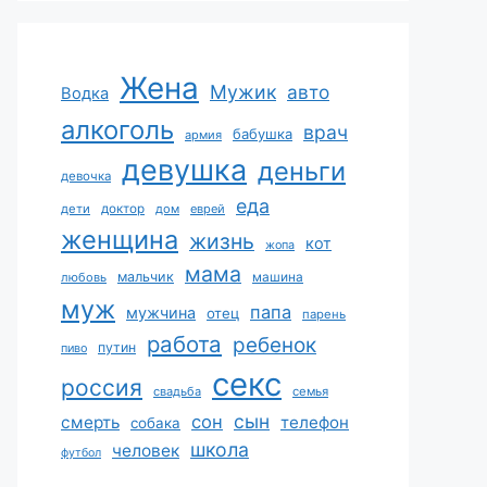
Жена
Мужик
авто
Водка
алкоголь
врач
бабушка
армия
девушка
деньги
девочка
еда
дети
доктор
дом
еврей
женщина
жизнь
кот
жопа
мама
мальчик
машина
любовь
муж
папа
мужчина
отец
парень
работа
ребенок
путин
пиво
секс
россия
свадьба
семья
сын
сон
смерть
телефон
собака
школа
человек
футбол