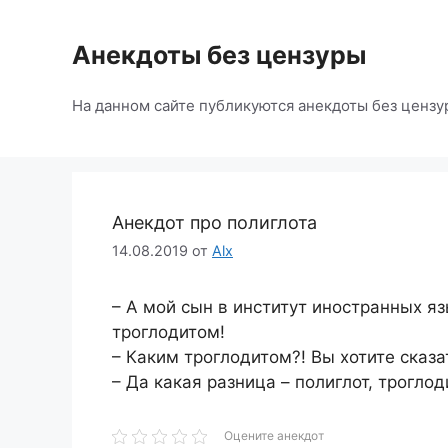
Перейти
к
Анекдоты без цензуры
содержимому
На данном сайте публикуются анекдоты без цензу
Анекдот про полиглота
14.08.2019
от
Alx
– А мой сын в институт иностранных я
троглодитом!
– Каким троглодитом?! Вы хотите сказа
– Да какая разница – полиглот, троглод
Оцените анекдот